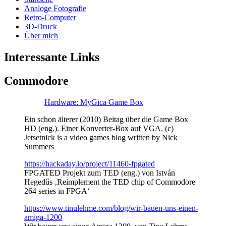
Analoge Fotografie
Retro-Computer
3D-Druck
Über mich
Interessante Links
Commodore
Hardware: MyGica Game Box
Ein schon älterer (2010) Beitag über die Game Box
HD (eng.). Einer Konverter-Box auf VGA. (c)
Jetsetnick is a video games blog written by Nick
Summers
https://hackaday.io/project/11460-fpgated
FPGATED Projekt zum TED (eng.) von István
Hegedűs ‚Reimplement the TED chip of Commodore
264 series in FPGA‘
https://www.tinulehme.com/blog/wir-bauen-uns-einen-
amiga-1200