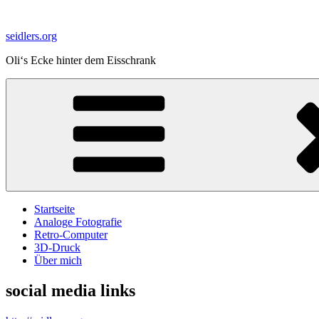
Zum
Inhalt
seidlers.org
springen
Oli‘s Ecke hinter dem Eisschrank
Startseite
Analoge Fotografie
Retro-Computer
3D-Druck
Über mich
social media links