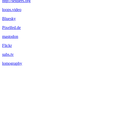
http://seidlers.org
loops.video
Bluesky
Pixelfed.de
mastodon
Flickr
subs.tv
lomography