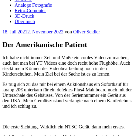
Analoge Fotografie
Retro-Computer
3D-Druck
Über mich
Veröffentlicht
18. Juli 2021
2. November 2022
von
Oliver Seidler
am
Der Amerikanische Patient
Ich habe nicht immer Zeit und Muße ein cooles Video zu machen,
auch hat man bei YT Videos eine doch recht hohe Flughöhe. Auch
steckt mein Können der Videobearbeitung noch in den
Kinderschuhen. Mein Ziel bei der Sache ist es zu lernen.
Es trug sich zu das mir bei einem Auktionshaus ein Sofortkauf für
knapp 20€ unterkam für ein defektes Plus4 Mainboard noch mit der
Unterschale des Gehäuses. Von der Seriennummer ein Gerät aus
den USA. Mein Gemütszustand verlangte nach einem Kauferlebnis
und ich schlug zu.
Die erste Sichtung. Wirklich ein NTSC Gerät, dann mein erstes.