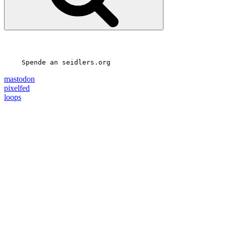
Spende an seidlers.org
mastodon
pixelfed
loops
25
27
?????????????
04
19