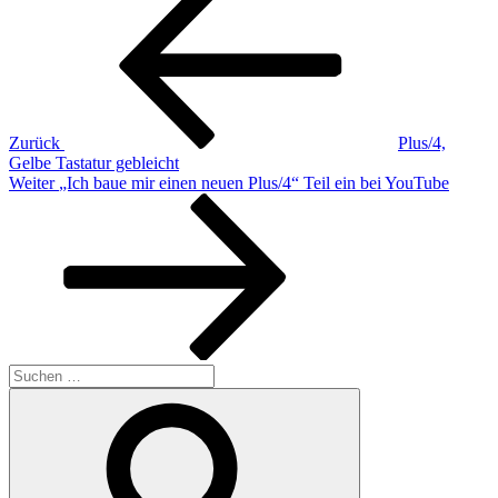
Beitrag
Zurück
Plus/4,
Gelbe Tastatur gebleicht
Nächster
Weiter
„Ich baue mir einen neuen Plus/4“ Teil ein bei YouTube
Beitrag
Suchen
nach:
Suchen