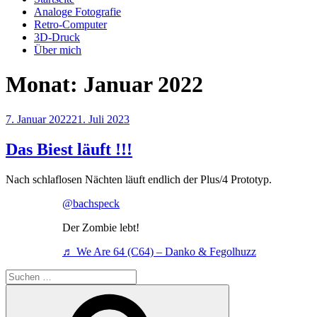
Analoge Fotografie
Retro-Computer
3D-Druck
Über mich
Monat:
Januar 2022
Veröffentlicht
7. Januar 2022
21. Juli 2023
am
Das Biest läuft !!!
Nach schlaflosen Nächten läuft endlich der Plus/4 Prototyp.
@bachspeck
Der Zombie lebt!
♬ We Are 64 (C64) – Danko & Fegolhuzz
Suchen
nach:
Suchen