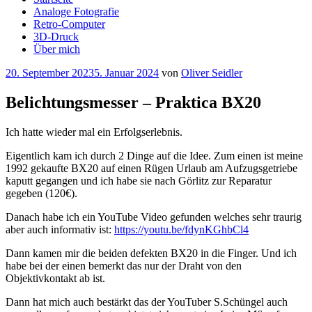
Analoge Fotografie
Retro-Computer
3D-Druck
Über mich
Veröffentlicht
20. September 2023
5. Januar 2024
von
Oliver Seidler
am
Belichtungsmesser – Praktica BX20
Ich hatte wieder mal ein Erfolgserlebnis.
Eigentlich kam ich durch 2 Dinge auf die Idee. Zum einen ist meine
1992 gekaufte BX20 auf einen Rügen Urlaub am Aufzugsgetriebe
kaputt gegangen und ich habe sie nach Görlitz zur Reparatur
gegeben (120€).
Danach habe ich ein YouTube Video gefunden welches sehr traurig
aber auch informativ ist:
https://youtu.be/fdynKGhbCl4
Dann kamen mir die beiden defekten BX20 in die Finger. Und ich
habe bei der einen bemerkt das nur der Draht von den
Objektivkontakt ab ist.
Dann hat mich auch bestärkt das der YouTuber S.Schüngel auch