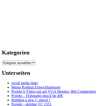
27
?????????????
04
19
Kategorien
Kategorien
Unterseiten
social media links
Meine Rodinal Entwicklungszeit
Projekt S-Video-out auf VGA Monitor, 8bit Commodore
Projekt – Flohmarkt plus/4 für 40€
Building a new C plus/4 ?
Projekt – defekte VC 1551