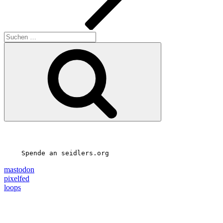
Suchen
nach:
Suchen
Spende an seidlers.org
mastodon
pixelfed
loops
25