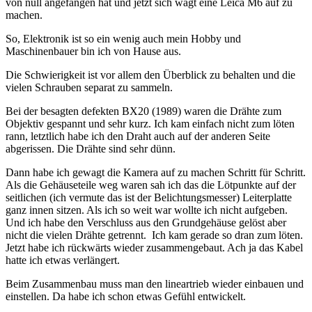
von null angefangen hat und jetzt sich wagt eine Leica M6 auf zu
machen.
So, Elektronik ist so ein wenig auch mein Hobby und
Maschinenbauer bin ich von Hause aus.
Die Schwierigkeit ist vor allem den Überblick zu behalten und die
vielen Schrauben separat zu sammeln.
Bei der besagten defekten BX20 (1989) waren die Drähte zum
Objektiv gespannt und sehr kurz. Ich kam einfach nicht zum löten
rann, letztlich habe ich den Draht auch auf der anderen Seite
abgerissen. Die Drähte sind sehr dünn.
Dann habe ich gewagt die Kamera auf zu machen Schritt für Schritt.
Als die Gehäuseteile weg waren sah ich das die Lötpunkte auf der
seitlichen (ich vermute das ist der Belichtungsmesser) Leiterplatte
ganz innen sitzen. Als ich so weit war wollte ich nicht aufgeben.
Und ich habe den Verschluss aus den Grundgehäuse gelöst aber
nicht die vielen Drähte getrennt. Ich kam gerade so dran zum löten.
Jetzt habe ich rückwärts wieder zusammengebaut. Ach ja das Kabel
hatte ich etwas verlängert.
Beim Zusammenbau muss man den lineartrieb wieder einbauen und
einstellen. Da habe ich schon etwas Gefühl entwickelt.