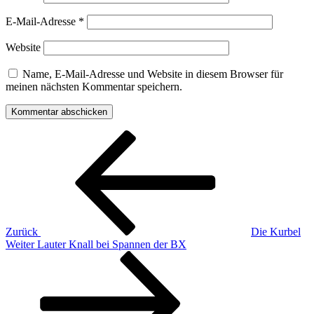
E-Mail-Adresse
*
Website
Name, E-Mail-Adresse und Website in diesem Browser für
meinen nächsten Kommentar speichern.
Beitragsnavigation
Vorheriger
Beitrag
Zurück
Die Kurbel
Nächster
Weiter
Lauter Knall bei Spannen der BX
Beitrag